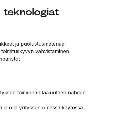
 teknologiat
kkeet ja puolustusmateriaali
a toimituskyvyn vahvistaminen
mpäristöt
ityksen toiminnan laajuuteen nähden
ita ja olla yrityksen omassa käytössä