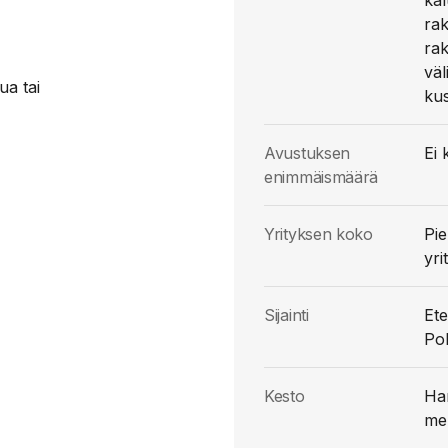
kal
ra
rak
väl
ua tai
kus
Avustuksen
Ei 
enimmäismäärä
Yrityksen koko
Pie
yri
Sijainti
Ete
Po
Kesto
Han
me