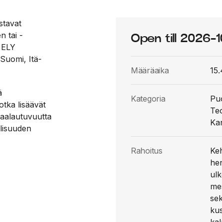
stavat
n tai -
Open till 2026-1
i ELY
Suomi, Itä-
Määräaika
15.
ä
Kategoria
Puo
otka lisäävät
Teo
kaalautuvuutta
Ka
llisuuden
Rahoitus
Keh
he
ulk
mes
sek
kus