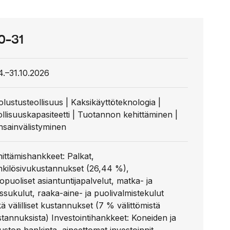
0-31
4.–31.10.2026
lustusteollisuus | Kaksikäyttöteknologia |
llisuuskapasiteetti | Tuotannon kehittäminen |
nsainvälistyminen
ittämishankkeet: Palkat,
nkilösivukustannukset (26,44 %),
opuoliset asiantuntijapalvelut, matka- ja
sukulut, raaka-aine- ja puolivalmistekulut
ä välilliset kustannukset (7 % välittömistä
tannuksista) Investointihankkeet: Koneiden ja