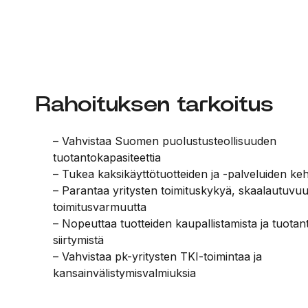
Rahoituksen tarkoitus
– Vahvistaa Suomen puolustusteollisuuden
tuotantokapasiteettia
– Tukea kaksikäyttötuotteiden ja -palveluiden keh
– Parantaa yritysten toimituskykyä, skaalautuvuut
toimitusvarmuutta
– Nopeuttaa tuotteiden kaupallistamista ja tuota
siirtymistä
– Vahvistaa pk-yritysten TKI-toimintaa ja
kansainvälistymisvalmiuksia