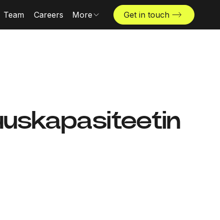
Team
Careers
More
Get in touch
Locations
News & insights
The Challenger
uuskapasiteetin