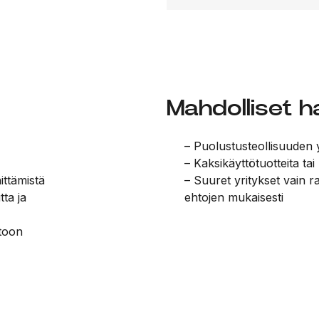
Mahdolliset ha
– Puolustusteollisuuden y
– Kaksikäyttötuotteita tai
ittämistä
– Suuret yritykset vain ra
ta ja
ehtojen mukaisesti
ntoon