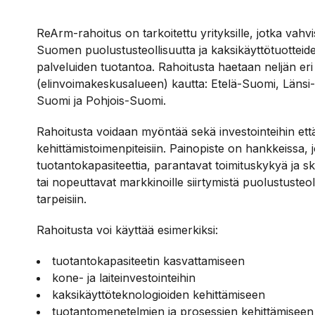
ReArm-rahoitus on tarkoitettu yrityksille, jotka vahvi
Suomen puolustusteollisuutta ja kaksikäyttötuotteide
palveluiden tuotantoa. Rahoitusta haetaan neljän er
(elinvoimakeskusalueen) kautta: Etelä-Suomi, Länsi-
Suomi ja Pohjois-Suomi.
Rahoitusta voidaan myöntää sekä investointeihin ett
kehittämistoimenpiteisiin. Painopiste on hankkeissa, j
tuotantokapasiteettia, parantavat toimituskykyä ja s
tai nopeuttavat markkinoille siirtymistä puolustusteo
tarpeisiin.
Rahoitusta voi käyttää esimerkiksi:
tuotantokapasiteetin kasvattamiseen
kone- ja laiteinvestointeihin
kaksikäyttöteknologioiden kehittämiseen
tuotantomenetelmien ja prosessien kehittämiseen