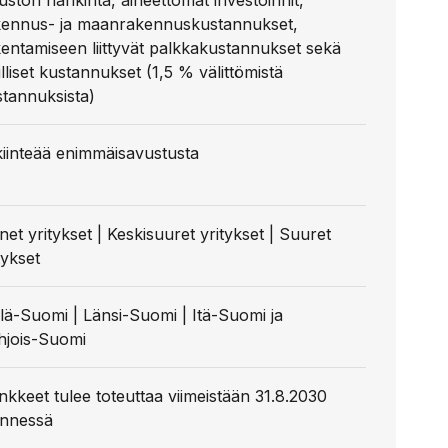
uston hankinta, aineettomat investoinnit,
kennus- ja maanrakennuskustannukset,
entamiseen liittyvät palkkakustannukset sekä
illiset kustannukset (1,5 % välittömistä
tannuksista)
kiinteää enimmäisavustusta
net yritykset | Keskisuuret yritykset | Suuret
tykset
lä-Suomi | Länsi-Suomi | Itä-Suomi ja
hjois-Suomi
kkeet tulee toteuttaa viimeistään 31.8.2030
nnessä