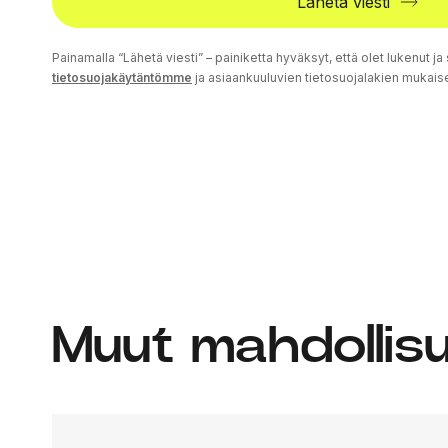
Lähetä viesti
Painamalla “Lähetä viesti” – painiketta hyväksyt, että olet lukenut ja 
tietosuojakäytäntömme
ja asiaankuuluvien tietosuojalakien mukaise
Muut mahdollis