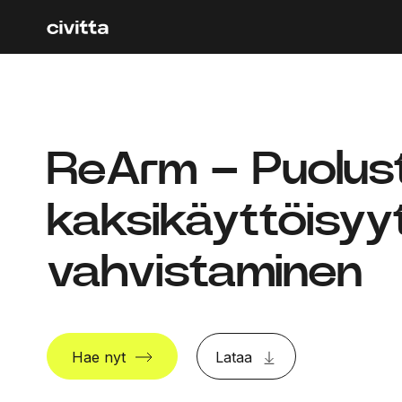
ReArm – Puolustu
kaksikäyttöisyyt
vahvistaminen
Hae nyt
Lataa