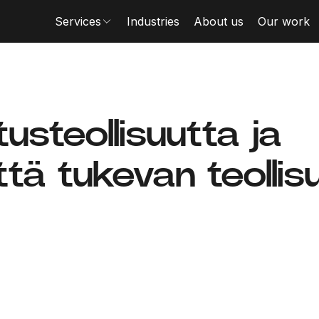
Services
Industries
About us
Our work
steollisuutta ja
tä tukevan teollis