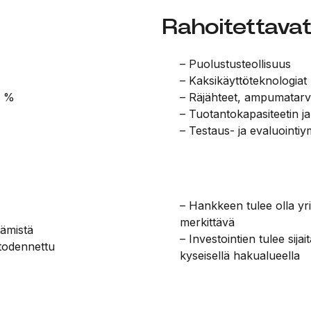
Rahoitettavat
– Puolustusteollisuus
– Kaksikäyttöteknologiat
0 %
– Räjähteet, ampumatarvi
– Tuotantokapasiteetin j
– Testaus- ja evaluointiy
– Hankkeen tulee olla yr
merkittävä
tämistä
– Investointien tulee sija
a todennettu
kyseisellä hakualueella