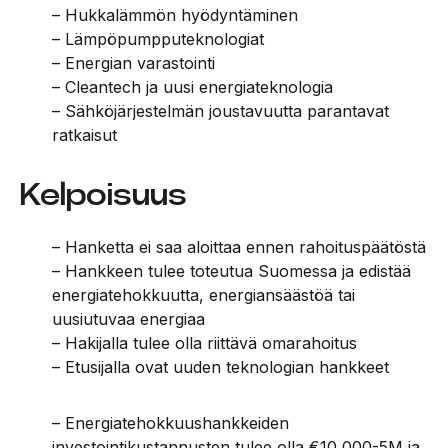
– Hukkalämmön hyödyntäminen
– Lämpöpumpputeknologiat
– Energian varastointi
– Cleantech ja uusi energiateknologia
– Sähköjärjestelmän joustavuutta parantavat
ratkaisut
Kelpoisuus
– Hanketta ei saa aloittaa ennen rahoituspäätöstä
– Hankkeen tulee toteutua Suomessa ja edistää
energiatehokkuutta, energiansäästöä tai
uusiutuvaa energiaa
– Hakijalla tulee olla riittävä omarahoitus
– Etusijalla ovat uuden teknologian hankkeet
– Energiatehokkuushankkeiden
investointikustannusten tulee olla €10 000-5M ja