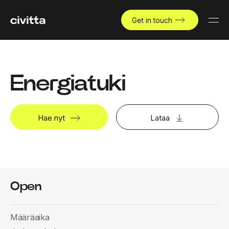
Get in touch
Energiatuki
Hae nyt
Lataa
Open
Määräaika