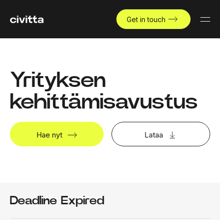
Get in touch
Yrityksen
kehittämisavustus
Hae nyt
Lataa
Deadline Expired