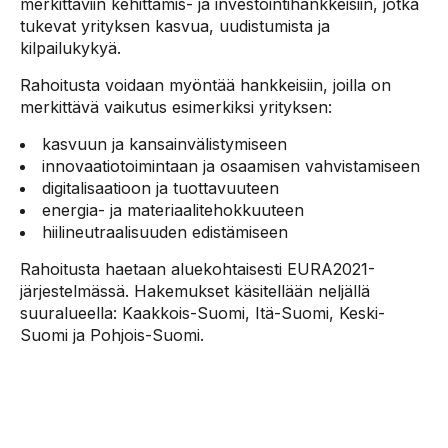
merkittäviin kehittämis- ja investointihankkeisiin, jotka
tukevat yrityksen kasvua, uudistumista ja
kilpailukykyä.
Rahoitusta voidaan myöntää hankkeisiin, joilla on
merkittävä vaikutus esimerkiksi yrityksen:
kasvuun ja kansainvälistymiseen
innovaatiotoimintaan ja osaamisen vahvistamiseen
digitalisaatioon ja tuottavuuteen
energia- ja materiaalitehokkuuteen
hiilineutraalisuuden edistämiseen
Rahoitusta haetaan aluekohtaisesti EURA2021-
järjestelmässä. Hakemukset käsitellään neljällä
suuralueella: Kaakkois-Suomi, Itä-Suomi, Keski-
Suomi ja Pohjois-Suomi.