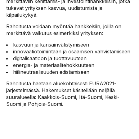
merkittäviin kehittämis- ja investointihankkeisiin, jotka
tukevat yrityksen kasvua, uudistumista ja
kilpailukykyä.
Rahoitusta voidaan myöntää hankkeisiin, joilla on
merkittävä vaikutus esimerkiksi yrityksen:
kasvuun ja kansainvälistymiseen
innovaatiotoimintaan ja osaamisen vahvistamiseen
digitalisaatioon ja tuottavuuteen
energia- ja materiaalitehokkuuteen
hiilineutraalisuuden edistämiseen
Rahoitusta haetaan aluekohtaisesti EURA2021-
järjestelmässä. Hakemukset käsitellään neljällä
suuralueella: Kaakkois-Suomi, Itä-Suomi, Keski-
Suomi ja Pohjois-Suomi.