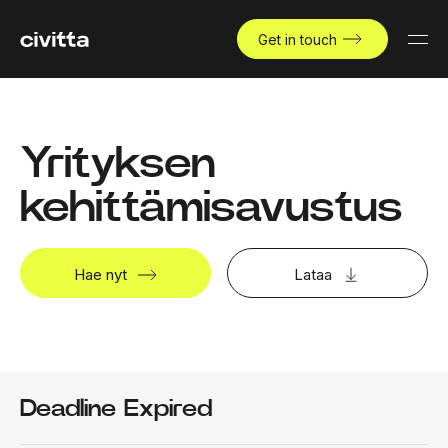
Get in touch
Yrityksen
kehittämisavustus
Hae nyt
Lataa
Deadline Expired