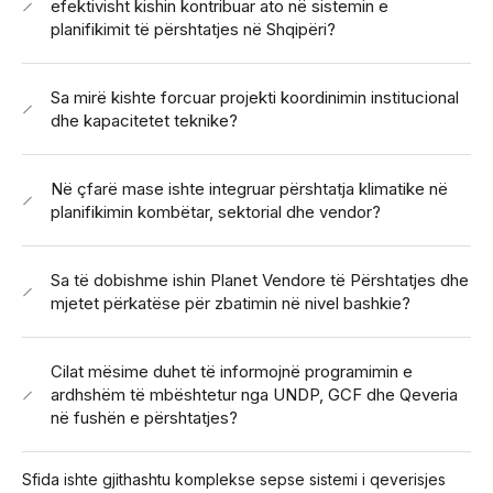
efektivisht kishin kontribuar ato në sistemin e
planifikimit të përshtatjes në Shqipëri?
Sa mirë kishte forcuar projekti koordinimin institucional
dhe kapacitetet teknike?
Në çfarë mase ishte integruar përshtatja klimatike në
planifikimin kombëtar, sektorial dhe vendor?
Sa të dobishme ishin Planet Vendore të Përshtatjes dhe
mjetet përkatëse për zbatimin në nivel bashkie?
Cilat mësime duhet të informojnë programimin e
ardhshëm të mbështetur nga UNDP, GCF dhe Qeveria
në fushën e përshtatjes?
Sfida ishte gjithashtu komplekse sepse sistemi i qeverisjes