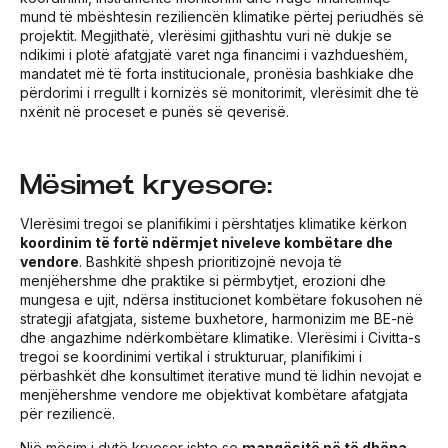
mund të mbështesin reziliencën klimatike përtej periudhës së
projektit. Megjithatë, vlerësimi gjithashtu vuri në dukje se
ndikimi i plotë afatgjatë varet nga financimi i vazhdueshëm,
mandatet më të forta institucionale, pronësia bashkiake dhe
përdorimi i rregullt i kornizës së monitorimit, vlerësimit dhe të
nxënit në proceset e punës së qeverisë.
Mësimet kryesore:
Vlerësimi tregoi se planifikimi i përshtatjes klimatike kërkon
koordinim të fortë ndërmjet niveleve kombëtare dhe
vendore
. Bashkitë shpesh prioritizojnë nevoja të
menjëhershme dhe praktike si përmbytjet, erozioni dhe
mungesa e ujit, ndërsa institucionet kombëtare fokusohen në
strategji afatgjata, sisteme buxhetore, harmonizim me BE-në
dhe angazhime ndërkombëtare klimatike. Vlerësimi i Civitta-s
tregoi se koordinimi vertikal i strukturuar, planifikimi i
përbashkët dhe konsultimet iterative mund të lidhin nevojat e
menjëhershme vendore me objektivat kombëtare afatgjata
për reziliencë.
Një mësim i dytë kryesor ishte se
mangësitë në të dhëna