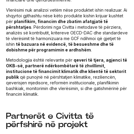
Vlerësimi nuk analizoi vetëm nëse produktet ishin realizuar. Ai
shqyrtoi gjithashtu nëse këto produkte kishin krijuar kushtet
për
planifikim, financim dhe zbatim afatgjatë të
përshtatjes
. Përdorimi nga Civitta i metodave të përziera,
analizës së kontributit, kritereve OECD-DAC dhe standardeve
të vlerësimit të harmonizuara me GCF ndihmoi që gjetjet të
ishin
të bazuara në evidencë, të besueshme dhe të
dobishme për programimin e ardhshëm
.
Metodologjia është relevante për
qeveri të tjera, agjenci të
OKB-së, partnerë ndërkombëtarë të zhvillimit,
institucione të financimit klimatik dhe klientë të sektorit
publik
që punojnë në përshtatjen klimatike, reziliencën,
qeverisjen mjedisore, reformën institucionale, planifikimin
bashkiak, monitorimin dhe vlerësimin, si dhe gatishmërinë për
financim klimatik.
Partnerët e Civitta të
përfshirë në projekt