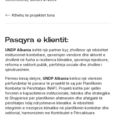
Kthehu te projektet tona
Pasqyra e klientit:
UNDP Albania
është një partner kyç zhvillimor që mbështet
institucionet kombëtare, qeverisjen vendore dhe aktorët e
zhvillimit në fusha si rezilienca klimatike, qeverisja mjedisore,
reforma e sektorit publik, përfshirja sociale dhe zhvillimi i
qëndrueshëm.
Përmes kësaj detyre,
UNDP Albania
kërkoi një vlerësim
përfundimtar të pavarur të projektit të saj për Planifikimin
Kombëtar të Përshtatjes (NAP). Projekti kishte për qëllim
forcimin e kapaciteteve institucionale, teknike dhe strategjike
të Shqipërisë për planifikimin afatmesëm dhe afatgjatë të
përshtatjes ndaj ndryshimeve klimatike. Ai mbështeti
integrimin e rreziqeve klimatike në planifikimin kombëtar dhe
sektorial, harmonizimin me Kontributet e Përcaktuara