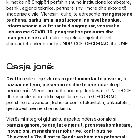
klimatike në Shqipëri përfshin shumë institucione kombëtare,
bashki, agjenci teknike, partnerë zhvillimorë dhe aktorë të
shoqërisë civile. Vlerësimi duhej të adresonte
mangësitë në
të dhëna, qarkullimin institucional në nivel bashkie,
informacionin e kufizuar të disagreguar, vonesat e
lidhura me COVID-19, pengesat në prokurim dhe
mangësitë në staf
, duke respektuar njëkohësisht
standardet e vlerësimit të UNDP, GCF, OECD-DAC dhe UNEG.
Qasja jonë:
Civitta
realizoi një
vlerësim përfundimtar të pavarur, të
bazuar në teori, pjesëmarrës dhe të orientuar drejt
përdorimit
. Vlerësimi u udhëhoq nga kërkesat e UNDP-GCF
dhe e analizoi projektin sipas kritereve të OECD-DAC,
përfshirë relevancën, koherencën, efektivitetin, efikasitetin,
qëndrueshmërinë dhe ndikimin.
Vlerësimi integroi gjithashtu aspekte ndërsektoriale si
barazia gjinore, të drejtat e njeriut, pronësia kombëtare,
inovacioni, menaxhimi i njohurive, kontributi në
Objektivat e Zhvillimit të Qëndrueshëm dhe potenciali