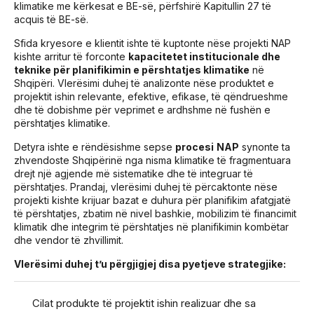
klimatike me kërkesat e BE-së, përfshirë Kapitullin 27 të
acquis të BE-së.
Sfida kryesore e klientit ishte të kuptonte nëse projekti NAP
kishte arritur të forconte
kapacitetet institucionale dhe
teknike për planifikimin e përshtatjes klimatike
në
Shqipëri. Vlerësimi duhej të analizonte nëse produktet e
projektit ishin relevante, efektive, efikase, të qëndrueshme
dhe të dobishme për veprimet e ardhshme në fushën e
përshtatjes klimatike.
Detyra ishte e rëndësishme sepse
procesi
NAP
synonte ta
zhvendoste Shqipërinë nga nisma klimatike të fragmentuara
drejt një agjende më sistematike dhe të integruar të
përshtatjes. Prandaj, vlerësimi duhej të përcaktonte nëse
projekti kishte krijuar bazat e duhura për planifikim afatgjatë
të përshtatjes, zbatim në nivel bashkie, mobilizim të financimit
klimatik dhe integrim të përshtatjes në planifikimin kombëtar
dhe vendor të zhvillimit.
Vlerësimi duhej t’u përgjigjej disa pyetjeve strategjike:
Cilat produkte të projektit ishin realizuar dhe sa