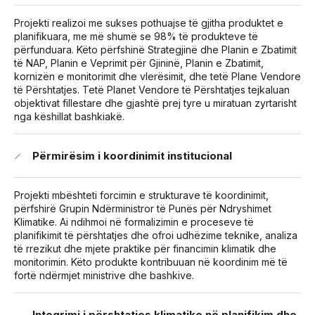
Projekti realizoi me sukses pothuajse të gjitha produktet e
planifikuara, me më shumë se 98% të produkteve të
përfunduara. Këto përfshinë Strategjinë dhe Planin e Zbatimit
të NAP, Planin e Veprimit për Gjininë, Planin e Zbatimit,
kornizën e monitorimit dhe vlerësimit, dhe tetë Plane Vendore
të Përshtatjes. Tetë Planet Vendore të Përshtatjes tejkaluan
objektivat fillestare dhe gjashtë prej tyre u miratuan zyrtarisht
nga këshillat bashkiakë.
Përmirësim i koordinimit institucional
Projekti mbështeti forcimin e strukturave të koordinimit,
përfshirë Grupin Ndërministror të Punës për Ndryshimet
Klimatike. Ai ndihmoi në formalizimin e proceseve të
planifikimit të përshtatjes dhe ofroi udhëzime teknike, analiza
të rrezikut dhe mjete praktike për financimin klimatik dhe
monitorimin. Këto produkte kontribuuan në koordinim më të
fortë ndërmjet ministrive dhe bashkive.
Integrimi i përshtatjes klimatike në planifikim dhe