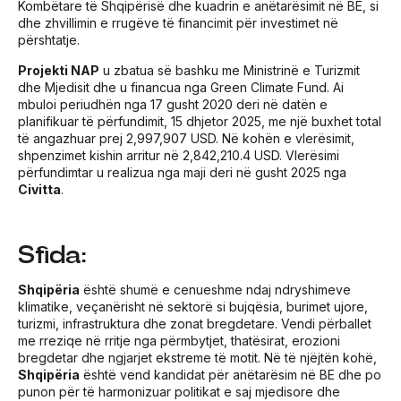
Kombëtare të Shqipërisë dhe kuadrin e anëtarësimit në BE, si
dhe zhvillimin e rrugëve të financimit për investimet në
përshtatje.
Projekti NAP
u zbatua së bashku me Ministrinë e Turizmit
dhe Mjedisit dhe u financua nga Green Climate Fund. Ai
mbuloi periudhën nga 17 gusht 2020 deri në datën e
planifikuar të përfundimit, 15 dhjetor 2025, me një buxhet total
të angazhuar prej 2,997,907 USD. Në kohën e vlerësimit,
shpenzimet kishin arritur në 2,842,210.4 USD. Vlerësimi
përfundimtar u realizua nga maji deri në gusht 2025 nga
Civitta
.
Sfida:
Shqipëria
është shumë e cenueshme ndaj ndryshimeve
klimatike, veçanërisht në sektorë si bujqësia, burimet ujore,
turizmi, infrastruktura dhe zonat bregdetare. Vendi përballet
me rreziqe në rritje nga përmbytjet, thatësirat, erozioni
bregdetar dhe ngjarjet ekstreme të motit. Në të njëjtën kohë,
Shqipëria
është vend kandidat për anëtarësim në BE dhe po
punon për të harmonizuar politikat e saj mjedisore dhe