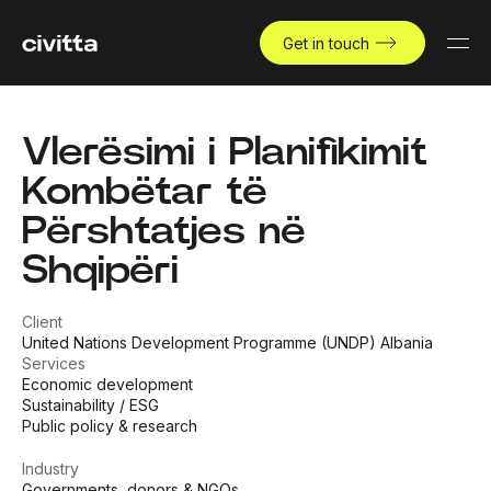
Get in touch
Vlerësimi i Planifikimit
Kombëtar të
Përshtatjes në
Shqipëri
Client
United Nations Development Programme (UNDP) Albania
Services
Economic development
Sustainability / ESG
Public policy & research
Industry
Governments, donors & NGOs