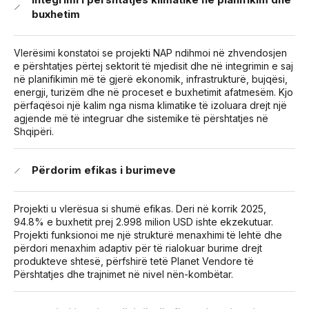
buxhetim
Vlerësimi konstatoi se projekti NAP ndihmoi në zhvendosjen
e përshtatjes përtej sektorit të mjedisit dhe në integrimin e saj
në planifikimin më të gjerë ekonomik, infrastrukturë, bujqësi,
energji, turizëm dhe në proceset e buxhetimit afatmesëm. Kjo
përfaqësoi një kalim nga nisma klimatike të izoluara drejt një
agjende më të integruar dhe sistemike të përshtatjes në
Shqipëri.
Përdorim efikas i burimeve
Projekti u vlerësua si shumë efikas. Deri në korrik 2025,
94.8% e buxhetit prej 2.998 milion USD ishte ekzekutuar.
Projekti funksionoi me një strukturë menaxhimi të lehtë dhe
përdori menaxhim adaptiv për të rialokuar burime drejt
produkteve shtesë, përfshirë tetë Planet Vendore të
Përshtatjes dhe trajnimet në nivel nën-kombëtar.