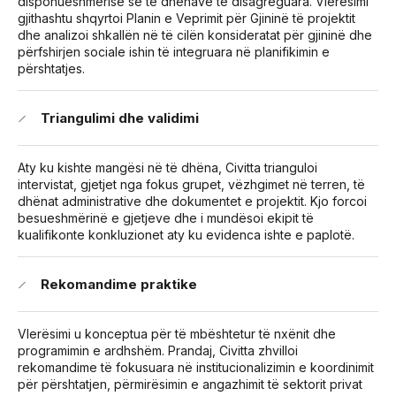
disponueshmërisë së të dhënave të disagreguara. Vlerësimi
gjithashtu shqyrtoi Planin e Veprimit për Gjininë të projektit
dhe analizoi shkallën në të cilën konsideratat për gjininë dhe
përfshirjen sociale ishin të integruara në planifikimin e
përshtatjes.
Triangulimi dhe validimi
Aty ku kishte mangësi në të dhëna, Civitta trianguloi
intervistat, gjetjet nga fokus grupet, vëzhgimet në terren, të
dhënat administrative dhe dokumentet e projektit. Kjo forcoi
besueshmërinë e gjetjeve dhe i mundësoi ekipit të
kualifikonte konkluzionet aty ku evidenca ishte e paplotë.
Rekomandime praktike
Vlerësimi u konceptua për të mbështetur të nxënit dhe
programimin e ardhshëm. Prandaj, Civitta zhvilloi
rekomandime të fokusuara në
institucionalizimin e koordinimit
për përshtatjen, përmirësimin e angazhimit të sektorit privat