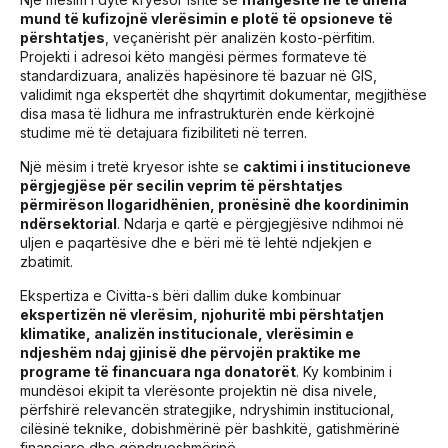
mund të kufizojnë vlerësimin e plotë të opsioneve të
përshtatjes
, veçanërisht për analizën kosto-përfitim.
Projekti i adresoi këto mangësi përmes formateve të
standardizuara, analizës hapësinore të bazuar në GIS,
validimit nga ekspertët dhe shqyrtimit dokumentar, megjithëse
disa masa të lidhura me infrastrukturën ende kërkojnë
studime më të detajuara fizibiliteti në terren.
Një mësim i tretë kryesor ishte se
caktimi i institucioneve
përgjegjëse për secilin veprim të përshtatjes
përmirëson llogaridhënien, pronësinë dhe koordinimin
ndërsektorial
. Ndarja e qartë e përgjegjësive ndihmoi në
uljen e paqartësive dhe e bëri më të lehtë ndjekjen e
zbatimit.
Ekspertiza e Civitta-s bëri dallim duke kombinuar
ekspertizën në vlerësim, njohuritë mbi përshtatjen
klimatike, analizën institucionale, vlerësimin e
ndjeshëm ndaj gjinisë dhe përvojën praktike me
programe të financuara nga donatorët
. Ky kombinim i
mundësoi ekipit ta vlerësonte projektin në disa nivele,
përfshirë relevancën strategjike, ndryshimin institucional,
cilësinë teknike, dobishmërinë për bashkitë, gatishmërinë
financiare dhe qëndrueshmërinë.