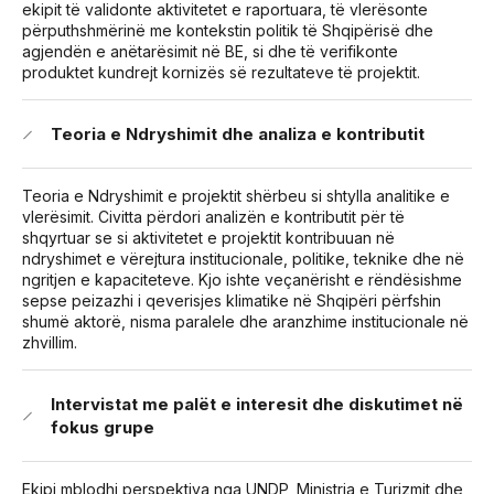
ekipit të validonte aktivitetet e raportuara, të vlerësonte
përputhshmërinë me kontekstin politik të Shqipërisë dhe
agjendën e anëtarësimit në BE, si dhe të verifikonte
produktet kundrejt kornizës së rezultateve të projektit.
Teoria e Ndryshimit dhe analiza e kontributit
Teoria e Ndryshimit e projektit shërbeu si shtylla analitike e
vlerësimit. Civitta përdori analizën e kontributit për të
shqyrtuar se si aktivitetet e projektit kontribuuan në
ndryshimet e vërejtura institucionale, politike, teknike dhe në
ngritjen e kapaciteteve. Kjo ishte veçanërisht e rëndësishme
sepse peizazhi i qeverisjes klimatike në Shqipëri përfshin
shumë aktorë, nisma paralele dhe aranzhime institucionale në
zhvillim.
Intervistat me palët e interesit dhe diskutimet në
fokus grupe
Ekipi mblodhi perspektiva nga UNDP, Ministria e Turizmit dhe