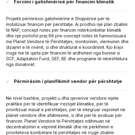
Forcimi i gatishmërisë për financim klimatik
Projekti përmirësoi gatishmërinë e Shqipërisë për të
mobilizuar financim për përshtatje. Ai prodhoi një plan zbatimi
të NAP, concept notes për financim ndërkombëtar klimatik
dhe një portofol prej 66 pre-concept notes të harmonizuara
me Planet Vendore të Përshtatjes, monitorimin, vlerësimin dhe
dizajnin e të nxënit, si dhe strukturat e koordinimit. Kjo krijoi
rrugë më të qarta për financim të ardhshëm nga burime si
GCF, Adaptation Fund, GEF, BE dhe programe të mbështetura
nga donatorët.
Përmirësim i planifikimit vendor për përshtatje
Në nivel bashkie, projekti u dha qeverive vendore mjete
praktike për të identifikuar rreziqet klimatike, për të
prioritizuar masat e përshtatjes, për të integruar veprimet në
planet vendore dhe afatmesme, si dhe për të avokuar për
financim. Planet Vendore të Përshtatjes ndihmuan në
decentralizimin e veprimit klimatik dhe në përkthimin e
prioriteteve kombëtare të përshtatjes në rrugë zbatimi