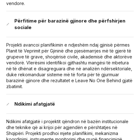
vendore.
Përfitime për barazinë gjinore dhe përfshirjen
sociale
Projekti avancoi planifikimin e ndjeshëm ndaj gjinisë përmes
Planit të Veprimit për Gjininë dhe pjesëmarrjes më të gjerë të
grupeve të grave, shoqërisë civile, akademisë dhe aktorëve
vendorë. Vlerësimi identifikoi gjithashtu mangësi të mbetura
në të dhënat e disagreguara dhe në analizën ndërsektoriale,
duke rekomanduar sisteme më të forta për të gjurmuar
barazinë gjinore dhe rezultatet e Leave No One Behind gjatë
zbatimit.
Ndikimi afatgjatë
Ndikimi afatgjatë i projektit qëndron në bazën institucionale
dhe teknike që ai krijoi për agjendën e përshtatjes në
Shqipëri. Projekti prodhoi mjete planifikimi, mekanizma
koordinimi, instrumente monitorimi dhe rrugë financimiqë