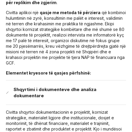
për replikim dhe zgjerim
.
Civitta aplikoi një
qasje me metoda të përziera
që kombinoi
hulumtimin në zyrë, konsultimin me palët e interesit, validimin
në terren dhe krahasimin me praktika të ngjashme. Ekipi
shqyrtoi kornizat strategjike kombëtare dhe më shumë se 80
dokumente të projektit, realizoi intervista me informatorë kyç
me 17 palë të interesit, organizoi diskutime në fokus grupe
me 20 pjesëmarrës, kreu vëzhgime të drejtpërdrejta gjatë një
misioni në terren në 4 zona projekti në Shqipëri dhe e
krahasoi projektin me projekte të tjera NAP të financuara nga
GCF.
Elementet kryesore të qasjes përfshinë:
Shqyrtimi i dokumenteve dhe analiza
dokumentare
Civitta shqyrtoi dokumentacionin e projektit, kornizat
strategjike, materialet ligjore dhe institucionale, dosjet e
monitorimit, të dhënat financiare, materialet e trajnimit,
raportet e zbatimit dhe produktet e projektit. Kjo i mundësoi