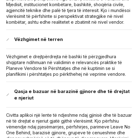
Mjedisit, institucionet kombëtare, bashkitë, shoqëria civile,
agjencitë teknike dhe palë të tjera të interesit. Kjo i mundësoi
vlerësimit të përfshinte si perspektivat strategjike në nivel
kombëtar, ashtu edhe realitetet e zbatimit në nivel vendor.
Vëzhgimet në terren
Vëzhgimet e drejtpërdrejta në bashki të përzgjedhura
shqiptare ndihmuan në validimin e relevancës praktike të
Planeve Vendore të Përshtatjes dhe në kuptimin se si
planifikimi i përshtatjes po përkthehej në veprime vendore.
Qasja e bazuar në barazinë gjinore dhe të drejtat
e njeriut
Civitta aplikoi një lente të ndjeshme ndaj gjinisë dhe të bazuar
në të drejtat e njeriut gjatë gjithë vlerësimit. Kjo përfshiu
vëmendje ndaj pjesëmarrjes, përfshirjes, parimeve Leave No
One Behind, barazisë gjinore, grupeve të cenueshme dhe