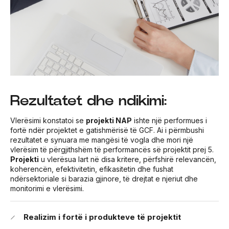
Rezultatet dhe ndikimi:
Vlerësimi konstatoi se
projekti NAP
ishte një performues i
fortë ndër projektet e gatishmërisë të GCF. Ai i përmbushi
rezultatet e synuara me mangësi të vogla dhe mori një
vlerësim të përgjithshëm të performancës së projektit prej 5.
Projekti
u vlerësua lart në disa kritere, përfshirë relevancën,
koherencën, efektivitetin, efikasitetin dhe fushat
ndërsektoriale si barazia gjinore, të drejtat e njeriut dhe
monitorimi e vlerësimi.
Realizim i fortë i produkteve të projektit